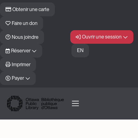
Skip to main content
Obtenir une carte
Faire un don
Ouvrir une session
Nous joindre
EN
Réserver
Imprimer
Payer