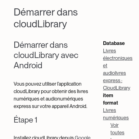
Démarrer dans
cloudLibrary
Démarrer dans
Database
Livres
cloudLibrary avec
électroniques
Android
et
audiolivres
express :
Vous pouvez utiliser l’application
CloudLibrary
cloudLibrary pour obtenir des livres
item
numériques et audionumériques
format
express sur votre appareil Android.
Livres
numériques
Étape 1
Voir
toutes
Installez cloudLibrary depuis
Google