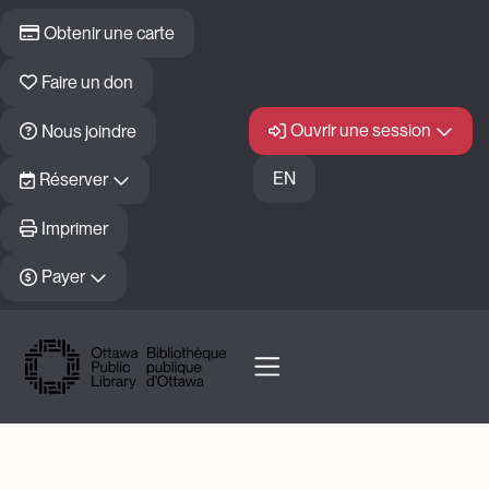
Skip to main content
Obtenir une carte
Faire un don
Ouvrir une session
Nous joindre
EN
Réserver
Imprimer
Payer